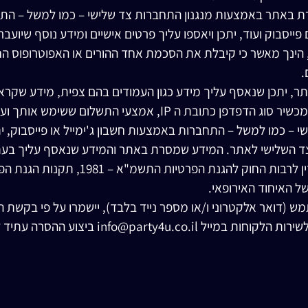
 באתר באמצעות מנגנון התחברות צד שלישי – כמו למשל – התחב
פייסבוק ועוד, יתכן ויאספו עליך פרטים אישיים ומידע נוסף שיועב
ם הינך מתחת לגיל 18, הינך מאשר כי קיבלת את הסכמת אחד ההורים או האפוט
.
יתכן שנאסף עליך מידע כגון העמודים בהם צפית, מידע שקרא
ההתחברות שלך – סוג המכשיר סוג הדפדפן כתובת ה IP, אמ
י – כמו למשל – התחברות באמצעות חשבון ג'ימייל או פייסבוק, ית
צד השלישי לאתר. המידע שמסרת באתר והמידע שנאסף עליך בעת
פרטיות זו ולהוראות כל דין לרבות החוק
 (דואר אלקטרוני ו/או מספר נייד בלבד), יישמרו על פי בקשת 