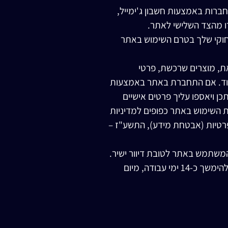
רות באמצעות חשבון ג'ימייל,
רו מהצד השלישי לאתר.
רופוס החוקי שלך בטרם השימוש באתר
ת, מוצרים שרכשת, פרטי
צעי התשלום ששימש אותך ועוד. אם התחברת באתר באמצעות
כן ויאספו עליך פרטים אישיים
 השימוש באתר כפופים למדיניות
 להגנת הפרטיות התשמ"א – 1981, תקנות הגנת הפרטיות (אבטחת מידע), התשע"ז –
המשתמש באתר לטובת דיוור ישיר.
להסרה יש לפנות בכתב לשירות הלקוחות במייל info@party4u.co.il ביצוע ההסרה עתיד להימשך כ-14 ימי עבודה, מיום