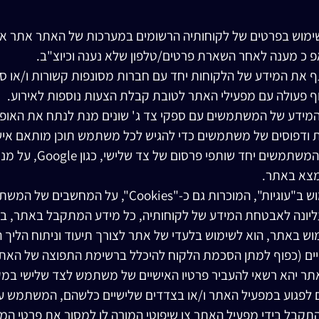
ימוש בפרטים של לקוחותיה הרשומים במערכות של האתר אתר אל
 כ מענה לאחר השארת פרטים/טלפון שלא נענה וכיוצ"ב.
ף את המידע של הלקוחות יחד עם חברות מסונפות קשורות ו/או ס
 פעולה עם מפעילי האתר לטובת קבלת הצעות נוספות לאירוע.
 המידע של המשתמשים עם ספקי צד ג' שונים מנת לנתח את הא
ת ודפוסים של משתמשים כדי להגיש לכל משתמש תוכן מותאם אישית
כמו כן ייתכן שנשתף מי
מצא באתר.
Cookies", על המחשבים של המשתמשים ועל מכשירי המובייל.
יונה לאבטחת המידע של לקוחותיה, כל מידע המתקבל באתר, בין 
י Cookie בעת שימוש באתר, הוא לשימוש בלעדי של אתר לצורך תיעוד וניתוח
דיים (כפוף למתן הסכמת הלקוח להיכלל ברשימת התפוצה של האתר
אתר יהא רשאי להעביר פרטיו האישיים של משתמש לצד שלישי 
ים לפגוע במפעיל האתר ו/או בצדדים שלישיים כלשהם, המשתמש 
התקבל בידי מפעיל האתר צו שיפוטי המורה לו למסור את פרטי ה