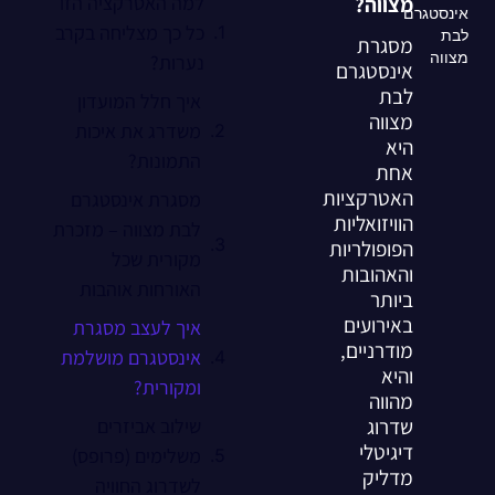
מצווה?
למה האטרקציה הזו
אינסטגרם
כל כך מצליחה בקרב
לבת
מסגרת
מצווה
נערות?
אינסטגרם
לבת
איך חלל המועדון
מצווה
משדרג את איכות
היא
התמונות?
אחת
האטרקציות
מסגרת אינסטגרם
הוויזואליות
לבת מצווה – מזכרת
הפופולריות
מקורית שכל
והאהובות
האורחות אוהבות
ביותר
באירועים
איך לעצב מסגרת
מודרניים,
אינסטגרם מושלמת
והיא
ומקורית?
מהווה
שדרוג
שילוב אביזרים
דיגיטלי
משלימים (פרופס)
מדליק
לשדרוג החוויה