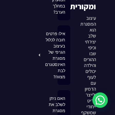
ומקורית?
במהלך
הערב?
עיצוב
המסגרת
הוא
אילו פרטים
שלב
חובה לכלול
יצירתי
בעיצוב
וכיפי
הגרפי של
שבו
מסגרת
ההורים
האינסטגרם
והילדה
יכולים
לבת
לעוף
מצווה?
עם
הדמיון
ולייצר
האם ניתן
פריט
לשלב את
ייחודי
מסגרת
שמשקף