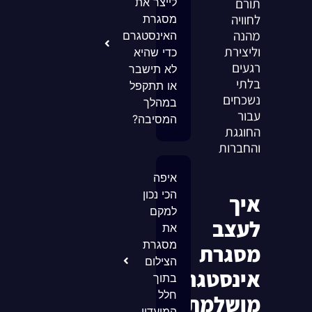
תורם
לייצר את
לחוויה
מסגרת
מהנה
האינסטגרם
וליצירת
כדי שהיא
רגעים
לא תישבר
בלתי
או תתקפל
נשכחים
במהלך
עבור
המסיבה?
החוגגת
והחברות
איפה
הכי נכון
איך
למקם
לעצב
את
מסגרת
מסגרת
הצילום
אינסטגרם
בתוך
חלל
מושלמת
המועדון