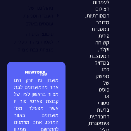
לעמדות
ניהול נכון של
הצילום
המסורתיות.
העמדה ומניעת
מדובר
עומסים באולם
במסגרת
סיכום: הנוסחה
פיזית
לאטרקציה דיגיטלית
קשיחה
וקלה,
מנצחת בבת מצווה
המעוצבת
במדויק
כמו
ממשק
מועדון ניו יורק הינו
של
אחד מהמועדונים לבת
פוסט
מצווה בראשון לציון של
או
קבוצת פארטי פור יו
סטורי
אשר מפעילה מס׳
ברשת
מועדונים באזור
החברתית
המרכז. אתם מוזמנים
אינסטגרם,
כולל
להתרשם ממגוון