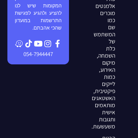
אלמנטים
המקומות שיש לנו
מוכרים
להציע ולהגיע לפגישת
כמו
התרשמות במועדון
שם
שהכי אהבתם.
המשתמש
של
כלת
054-7944447
השמחה,
מיקום
האירוע,
כמות
לייקים
פיקטיבית,
האשטאגים
מותאמים
אישית
ותגובות
משעשעות.
הבנות