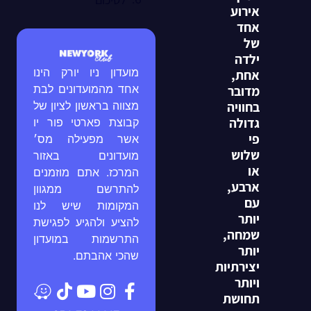
אירוע
אחד
של
ילדה
מועדון ניו יורק הינו
אחת,
מדובר
אחד מהמועדונים לבת
בחוויה
מצווה בראשון לציון של
גדולה
קבוצת פארטי פור יו
פי
אשר מפעילה מס׳
שלוש
מועדונים באזור
או
המרכז. אתם מוזמנים
ארבע,
להתרשם ממגוון
עם
המקומות שיש לנו
יותר
להציע ולהגיע לפגישת
שמחה,
התרשמות במועדון
יותר
שהכי אהבתם.
יצירתיות
ויותר
תחושת