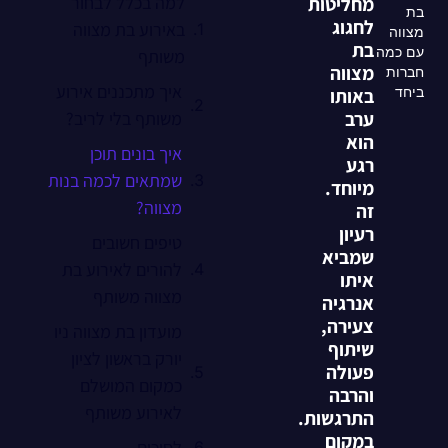
מחליטות
למה בכלל לבחור
בת
לחגוג
באירוע בת מצווה
מצווה
בת
עם כמה
משותף
מצווה
חברות
איך מתכננים אירוע
באותו
ביחד
ערב
משותף בלי לריב?
הוא
איך בונים תוכן
רגע
שמתאים לכמה בנות
מיוחד.
מצווה?
זה
רעיון
טיפים חשובים
שמביא
להורים לאירוע בת
איתו
מצווה משותף
אנרגיה
צעירה,
מועדון בת מצווה ניו
שיתוף
יורק בראשון לציון
פעולה
כמקום המושלם
והרבה
לאירוע משותף
התרגשות.
במקום
לסיכום