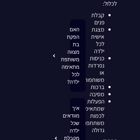
לכלול:
קבלת
פנים
מצגת
האם
אישית
הפקת
לכל
בת
ילדה
מצווה
כניסות
משותפת
נפרדות
מתאימה
או
לכל
משותפות
ילדה?
ברכות
מסיבה
הפעלות
שמתאימות
איך
לכמות
מוודאים
משתתפות
שכל
גדולה
ילדה
מקבלת