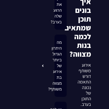
איך
את
בונים
הרגע
שלה
תוכן
בערב?
שמתאים
לכמה
מה
בנות
היתרון
מצווה?
הגדול
ביותר
אירוע
של
משותף
אירוע
דורש
בת
התאמה
מצווה
נכונה
משותף?
של
התוכן
בערב.