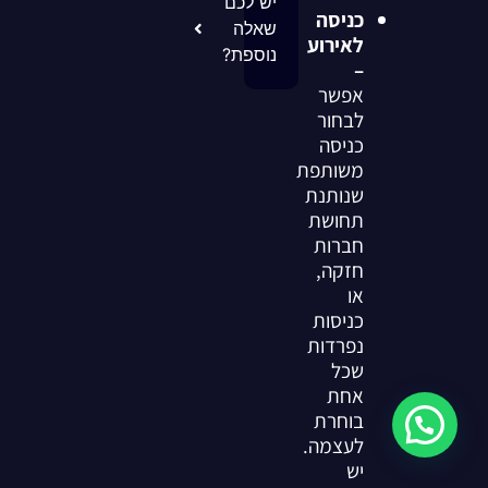
יש לכם
כניסה
שאלה
לאירוע
נוספת?
–
אפשר
לבחור
כניסה
משותפת
שנותנת
תחושת
חברות
חזקה,
או
כניסות
נפרדות
שכל
אחת
בוחרת
לשיחה מהירה עם נציג
לעצמה.
יש