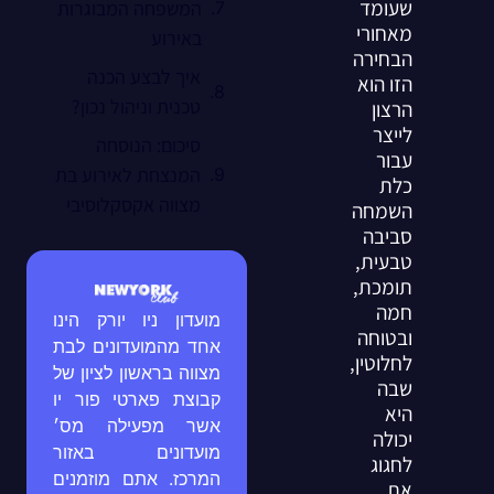
שעומד
המשפחה המבוגרות
מאחורי
באירוע
הבחירה
איך לבצע הכנה
הזו הוא
טכנית וניהול נכון?
הרצון
לייצר
סיכום: הנוסחה
עבור
המנצחת לאירוע בת
כלת
מצווה אקסקלוסיבי
השמחה
סביבה
טבעית,
תומכת,
חמה
מועדון ניו יורק הינו
ובטוחה
אחד מהמועדונים לבת
לחלוטין,
מצווה בראשון לציון של
שבה
קבוצת פארטי פור יו
היא
אשר מפעילה מס׳
יכולה
מועדונים באזור
לחגוג
המרכז. אתם מוזמנים
את