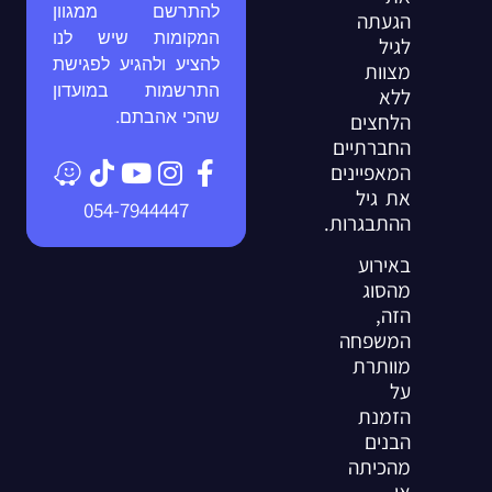
להתרשם ממגוון
הגעתה
המקומות שיש לנו
לגיל
להציע ולהגיע לפגישת
מצוות
התרשמות במועדון
ללא
שהכי אהבתם.
הלחצים
החברתיים
המאפיינים
את גיל
054-7944447
ההתבגרות.
באירוע
מהסוג
הזה,
המשפחה
מוותרת
על
הזמנת
הבנים
מהכיתה
או