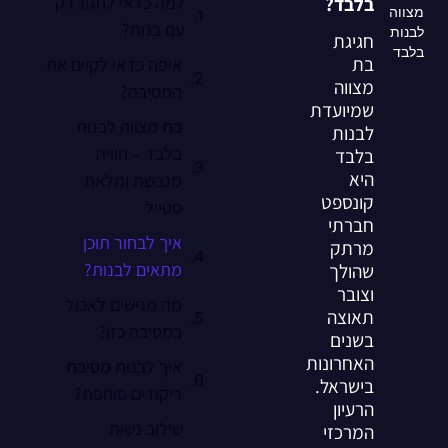
בלבד?
למה כדאי לחגוג רק
מצווה
עם בנות?
לבנות
חגיגת
בלבד
בת
איפה כדאי לקיים את
מצווה
המסיבה?
שמיועדת
בת מצווה לבנות
לבנות
בלבד – חוויה
בלבד
היא
מגבשת ומלאת
קונספט
סטייל
חברתי
איך לבחור תוכן
מרתק
מתאים לבנות?
שהולך
וצובר
מה מגישים לאכול
תאוצה
במסיבה כזו?
בשנים
האחרונות
איך לבנות מסיבת
בישראל.
ריקודים סוחפת?
הרעיון
שילוב נשות
המרכזי